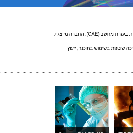
חברת אם. אס. איי תוכנה הנדסית בע"מ (MSI Engineering Software Ltd) מתמחה באנליזות וסימולציות מכניות בעזרת מחשב (CAE). החברה מייצגת
, תמיכה שוטפת בשימוש בתוכנה, ייעוץ