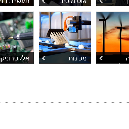
אוטומוטיב
תעשיית המ
ויישומים
כלים ייעודיים
יישומי חישול, ער
 לתעשיה
לסימולציות ואנליזות
ריתוך ושיחול של
 עם נסיון
לרכבים דו וארבע
סוגי המתכות כו
ים צבאיים של
גלגלים, 4x4, משאיות,
כלים להגדרת סג
רכבים זחליים ועוד.
וחומרים מרוכבי
ה
מכונות
אלקטרוניקה
וזיווד
ים לתכנון
עשרות ייצרני מכונות
זציה של
משתמשים בכלים של
מגוון כלים לאנלי
ח, דרך
MSC לסימולציות של
אמינות, כשל, זר
לאנרגיה
המערכות הכוללות
ומעבר חום ברמ
ועד לתכנון
מיסבים, תמסורות,
הרכיב, הכרטיס
רבינות
רצועות, מנועים ועוד.
והמארז האלקטרו