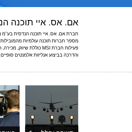
אם. אס. איי תוכנה ה
מספר חברות תוכנה עולמיות מהמובילות 
פעילות חברת MSI כוללת ש
והדרכה בביצוע אנליזות אלמנטים סופיים (F.E) וביצוע עצמי של פרויקטים באנליזות וסימולציות מכניו