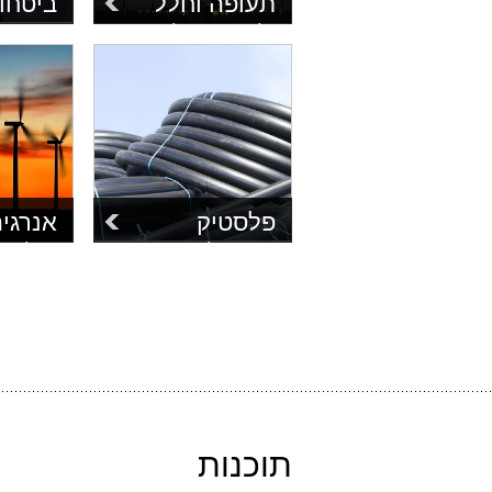
תעופה וחלל
ביטחון
כלים מגוונים לתכנון,
פתרונות 
אנליזה וסימולציה של
משלובים
מודלים תעופתיים,
הבטחונית
מלטי"ם, טילים ולווינים
בפרויקט
משלב התכנון המוקדם
מעל 30 שנה.
ועד שלב הווריפיקציה.
פלסטיק
אנרגי
יישומים לאריזות
החל מכל
פלסטיק, צנרות,
ואופטימ
חומרים פלסטיים
תחנות כ
מרוכבים ועוד.
יישומים 
מתחדשת 
וקרור טו
וקולטים.
תוכנות