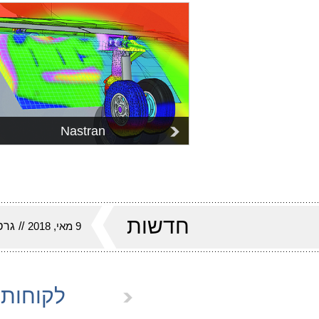
Nastran
Marc
חדשות
9 מאי, 2018
//
גרסת Harris Hawk של 
לקוחות