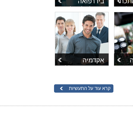
תכת
ביו רפואה
גול,
מגוון כלים לסימולציות
 כל
וירטואליות של גוף
לל
האדם ומערכות
סוגות
ביולוגיות, אנליזות חוזק
ם.
לא לינאריות של
סטנטים ועוד.
אקדמיה
מגוון תוכניות ומסלולים
לסטודנטים ומרצים
זות
למימוש בתוכנות של
ימה
קרא עוד על התעשיות
MSI כולל חומרי
ת
הדרכה ושיעורים.
ני.